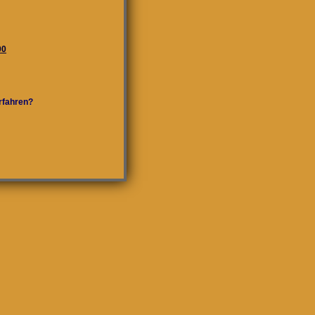
00
rfahren?