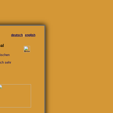
deutsch
|
english
al
nischen
uch sehr