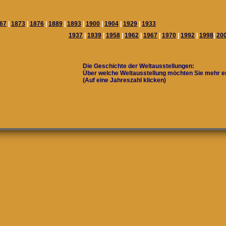
67
|
1873
|
1876
|
1889
|
1893
|
1900
|
1904
|
1929
|
1933
1937
|
1939
|
1958
|
1962
|
1967
|
1970
|
1992
|
1998
|
20
Die Geschichte der Weltausstellungen:
Über welche Weltausstellung möchten Sie mehr e
(Auf eine Jahreszahl klicken)