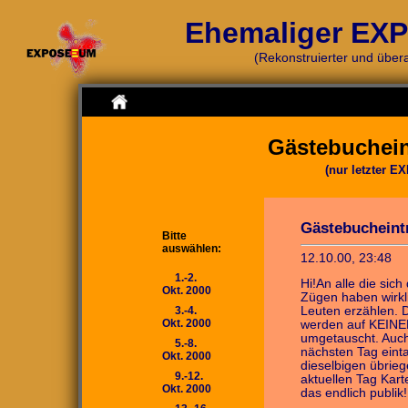
Ehemaliger EXPO
(Rekonstruierter und übera
Gästebuchein
(nur letzter E
Gästebucheintr
Bitte
auswählen:
12.10.00, 23:48
1.-2.
Hi!An alle die sic
Okt. 2000
Zügen haben wirkl
3.-4.
Leuten erzählen. 
Okt. 2000
werden auf KEINEN
umgetauscht. Auch
5.-8.
nächsten Tag eint
Okt. 2000
dieselbigen übrie
9.-12.
aktuellen Tag Kart
Okt. 2000
das endlich publi